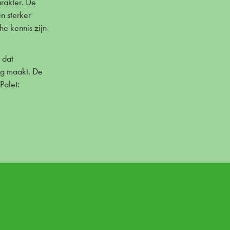
arakter. De
n sterker
he kennis zijn
 dat
ng maakt. De
Palet: