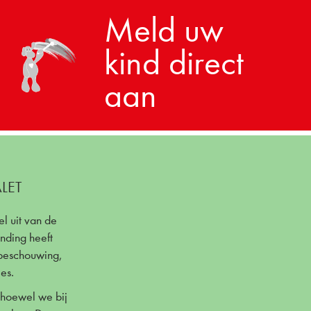
Meld uw
kind direct
aan
LET
l uit van de
inding heeft
sbeschouwing,
es.
t hoewel we bij