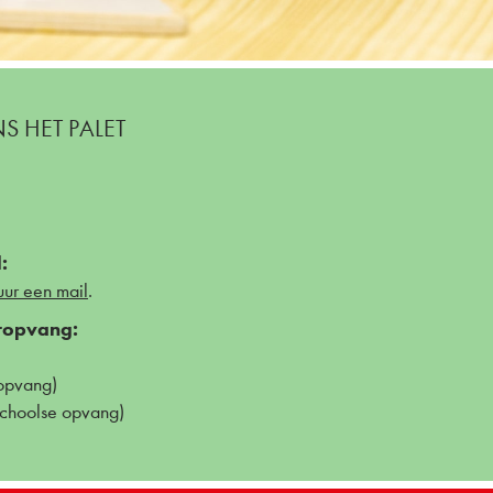
 HET PALET
:
uur een mail
.
ropvang:
opvang)
schoolse opvang)