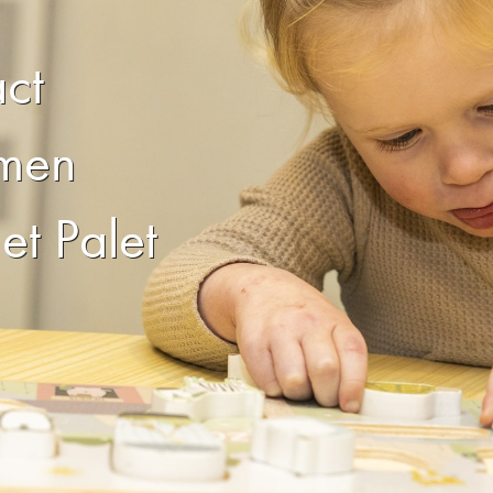
ct
men
et Palet