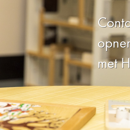
Conta
opne
met H