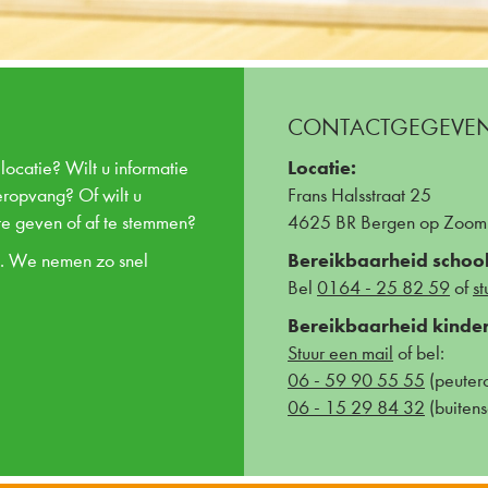
CONTACTGEGEVENS
Locatie:
locatie? Wilt u informatie
eropvang? Of wilt u
Frans Halsstraat 25
e geven of af te stemmen?
4625 BR Bergen op Zoom
Bereikbaarheid school
n. We nemen zo snel
Bel
0164 - 25 82 59
of
st
Bereikbaarheid kinde
Stuur een mail
of bel:
06 - 59 90 55 55
(peuter
06 - 15 29 84 32
(buiten